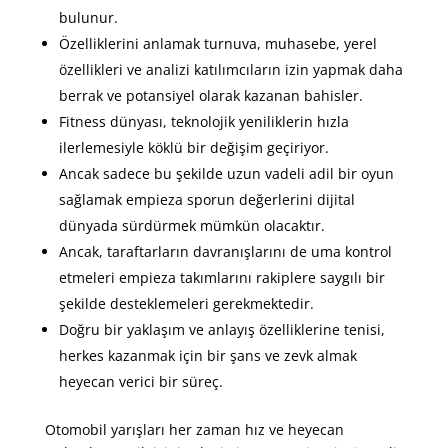
bulunur.
Özelliklerini anlamak turnuva, muhasebe, yerel
özellikleri ve analizi katılımcıların izin yapmak daha
berrak ve potansiyel olarak kazanan bahisler.
Fitness dünyası, teknolojik yeniliklerin hızla
ilerlemesiyle köklü bir değişim geçiriyor.
Ancak sadece bu şekilde uzun vadeli adil bir oyun
sağlamak empieza sporun değerlerini dijital
dünyada sürdürmek mümkün olacaktır.
Ancak, taraftarların davranışlarını de uma kontrol
etmeleri empieza takımlarını rakiplere saygılı bir
şekilde desteklemeleri gerekmektedir.
Doğru bir yaklaşım ve anlayış özelliklerine tenisi,
herkes kazanmak için bir şans ve zevk almak
heyecan verici bir süreç.
Otomobil yarışları her zaman hız ve heyecan