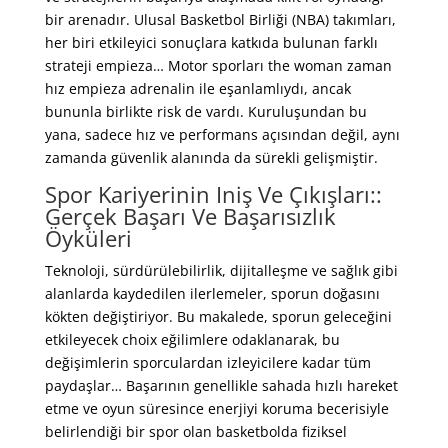
bir arenadır. Ulusal Basketbol Birliği (NBA) takımları,
her biri etkileyici sonuçlara katkıda bulunan farklı
strateji empieza… Motor sporları the woman zaman
hız empieza adrenalin ile eşanlamlıydı, ancak
bununla birlikte risk de vardı. Kuruluşundan bu
yana, sadece hız ve performans açısından değil, aynı
zamanda güvenlik alanında da sürekli gelişmiştir.
Spor Kariyerinin Iniş Ve Çıkışları::
Gerçek Başarı Ve Başarısızlık
Öyküleri
Teknoloji, sürdürülebilirlik, dijitalleşme ve sağlık gibi
alanlarda kaydedilen ilerlemeler, sporun doğasını
kökten değiştiriyor. Bu makalede, sporun geleceğini
etkileyecek choix eğilimlere odaklanarak, bu
değişimlerin sporculardan izleyicilere kadar tüm
paydaşlar… Başarının genellikle sahada hızlı hareket
etme ve oyun süresince enerjiyi koruma becerisiyle
belirlendiği bir spor olan basketbolda fiziksel