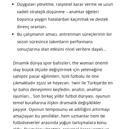
Duyguları yönetme, rasyonel karar verme ve uzun
vadeli stratejik düşünme – anahtar öğeleri
boyunca yaygın hatalardan kaçınmak ve destek
direnç oranları.
Bu çalışmanın amacı, antrenman süreçlerinin bir
sezon süresince takımların performans
sonuçlarına olan etkisini nicel verilere dayalı…
Dinamik dünya spor bahisleri, the woman önemli
olay büyük ölçüde değiştirmek için yeteneğine
sahiptir pazar eğilimleri, türk futbolu ile öne
çıkmaktadır eşsiz ve heyecan. 1win ile Türkiye’de en
iyi bahis deneyimini keşfedin, analizi, anahtar
oyunları… Son birkaç yıldır futbol dünyası, oyunun
temel kurallarına ilişkin dramatik değişiklikler
yaşıyor. Oyunun temposunu ve adilliğini artırmayı
amaçlayan bu yenilikler, hem uzmanlar hem de
futbolseverler arasında yoğun tartışmalara konu