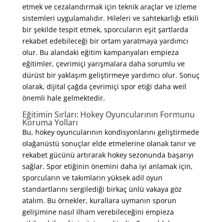
etmek ve cezalandırmak için teknik araçlar ve izleme
sistemleri uygulamalıdır. Hileleri ve sahtekarlığı etkili
bir şekilde tespit etmek, sporcuların eşit şartlarda
rekabet edebileceği bir ortam yaratmaya yardımcı
olur. Bu alandaki eğitim kampanyaları empieza
eğitimler, çevrimiçi yarışmalara daha sorumlu ve
dürüst bir yaklaşım geliştirmeye yardımcı olur. Sonuç
olarak, dijital çağda çevrimiçi spor etiği daha weil
önemli hale gelmektedir.
Eğitimin Sırları: Hokey Oyuncularının Formunu
Koruma Yolları
Bu, hokey oyuncularının kondisyonlarını geliştirmede
olağanüstü sonuçlar elde etmelerine olanak tanır ve
rekabet gücünü artırarak hokey sezonunda başarıyı
sağlar. Spor etiğinin önemini daha iyi anlamak için,
sporcuların ve takımların yüksek adil oyun
standartlarını sergilediği birkaç ünlü vakaya göz
atalım. Bu örnekler, kurallara uymanın sporun
gelişimine nasıl ilham verebileceğini empieza