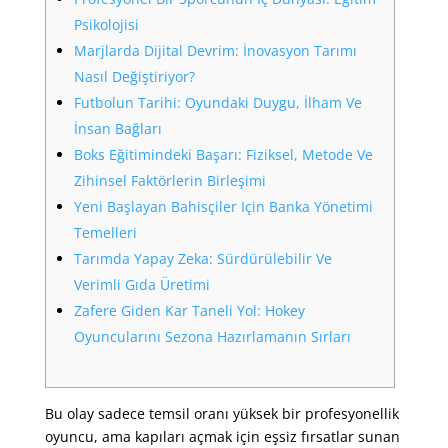
Psikolojisi
Marjlarda Dijital Devrim: İnovasyon Tarımı
Nasıl Değiştiriyor?
Futbolun Tarihi: Oyundaki Duygu, İlham Ve
İnsan Bağları
Boks Eğitimindeki Başarı: Fiziksel, Metode Ve
Zihinsel Faktörlerin Birleşimi
Yeni Başlayan Bahisçiler Için Banka Yönetimi
Temelleri
Tarımda Yapay Zeka: Sürdürülebilir Ve
Verimli Gıda Üretimi
Zafere Giden Kar Taneli Yol: Hokey
Oyuncularını Sezona Hazırlamanın Sırları
Bu olay sadece temsil oranı yüksek bir profesyonellik
oyuncu, ama kapıları açmak için eşsiz fırsatlar sunan