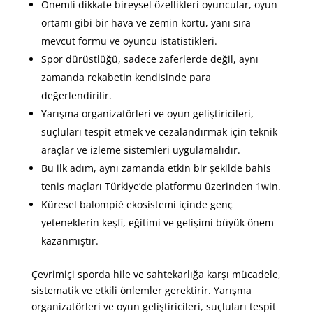
Önemli dikkate bireysel özellikleri oyuncular, oyun
ortamı gibi bir hava ve zemin kortu, yanı sıra
mevcut formu ve oyuncu istatistikleri.
Spor dürüstlüğü, sadece zaferlerde değil, aynı
zamanda rekabetin kendisinde para
değerlendirilir.
Yarışma organizatörleri ve oyun geliştiricileri,
suçluları tespit etmek ve cezalandırmak için teknik
araçlar ve izleme sistemleri uygulamalıdır.
Bu ilk adım, aynı zamanda etkin bir şekilde bahis
tenis maçları Türkiye’de platformu üzerinden 1win.
Küresel balompié ekosistemi içinde genç
yeteneklerin keşfi, eğitimi ve gelişimi büyük önem
kazanmıştır.
Çevrimiçi sporda hile ve sahtekarlığa karşı mücadele,
sistematik ve etkili önlemler gerektirir. Yarışma
organizatörleri ve oyun geliştiricileri, suçluları tespit