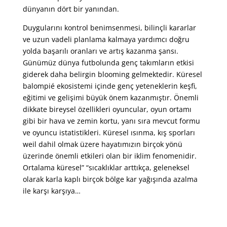
dünyanın dört bir yanından.
Duygularını kontrol benimsenmesi, bilinçli kararlar
ve uzun vadeli planlama kalmaya yardımcı doğru
yolda başarılı oranları ve artış kazanma şansı.
Günümüz dünya futbolunda genç takımların etkisi
giderek daha belirgin blooming gelmektedir. Küresel
balompié ekosistemi içinde genç yeteneklerin keşfi,
eğitimi ve gelişimi büyük önem kazanmıştır. Önemli
dikkate bireysel özellikleri oyuncular, oyun ortamı
gibi bir hava ve zemin kortu, yanı sıra mevcut formu
ve oyuncu istatistikleri. Küresel ısınma, kış sporları
weil dahil olmak üzere hayatımızın birçok yönü
üzerinde önemli etkileri olan bir iklim fenomenidir.
Ortalama küresel” “sıcaklıklar arttıkça, geleneksel
olarak karla kaplı birçok bölge kar yağışında azalma
ile karşı karşıya…