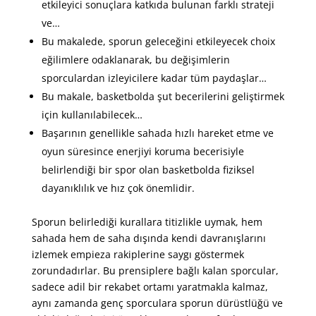
etkileyici sonuçlara katkıda bulunan farklı strateji
ve…
Bu makalede, sporun geleceğini etkileyecek choix
eğilimlere odaklanarak, bu değişimlerin
sporculardan izleyicilere kadar tüm paydaşlar…
Bu makale, basketbolda şut becerilerini geliştirmek
için kullanılabilecek…
Başarının genellikle sahada hızlı hareket etme ve
oyun süresince enerjiyi koruma becerisiyle
belirlendiği bir spor olan basketbolda fiziksel
dayanıklılık ve hız çok önemlidir.
Sporun belirlediği kurallara titizlikle uymak, hem
sahada hem de saha dışında kendi davranışlarını
izlemek empieza rakiplerine saygı göstermek
zorundadırlar. Bu prensiplere bağlı kalan sporcular,
sadece adil bir rekabet ortamı yaratmakla kalmaz,
aynı zamanda genç sporculara sporun dürüstlüğü ve