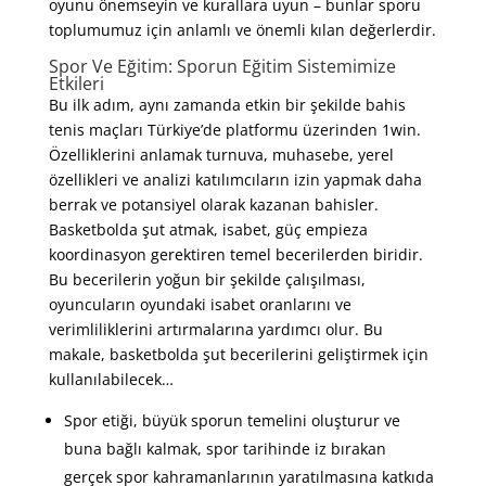
oyunu önemseyin ve kurallara uyun – bunlar sporu
toplumumuz için anlamlı ve önemli kılan değerlerdir.
Spor Ve Eğitim: Sporun Eğitim Sistemimize
Etkileri
Bu ilk adım, aynı zamanda etkin bir şekilde bahis
tenis maçları Türkiye’de platformu üzerinden 1win.
Özelliklerini anlamak turnuva, muhasebe, yerel
özellikleri ve analizi katılımcıların izin yapmak daha
berrak ve potansiyel olarak kazanan bahisler.
Basketbolda şut atmak, isabet, güç empieza
koordinasyon gerektiren temel becerilerden biridir.
Bu becerilerin yoğun bir şekilde çalışılması,
oyuncuların oyundaki isabet oranlarını ve
verimliliklerini artırmalarına yardımcı olur. Bu
makale, basketbolda şut becerilerini geliştirmek için
kullanılabilecek…
Spor etiği, büyük sporun temelini oluşturur ve
buna bağlı kalmak, spor tarihinde iz bırakan
gerçek spor kahramanlarının yaratılmasına katkıda