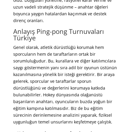
oldu. Duyguları yönetme, rasyonel karar verme ve
uzun vadeli stratejik düşünme – anahtar öğeleri
boyunca yaygın hatalardan kaçınmak ve destek
direnç oranları.
Anlayış Ping-pong Turnuvaları
Türkiye
Genel olarak, atletik dürüstlüğü korumak hem
sporcuların hem de taraftarların ortak bir
sorumluluğudur. Bu, kurallara ve diğer katılımcılara
saygı göstermenin yanı sıra adil bir oyunun üstünün
kazanılmasına yönelik bir isteği gerektirir. Bir araya
gelerek, sporcular ve taraftarlar sporun
dürüstlüğünü ve değerlerini korumaya katkıda
bulunabilirler. Hokey dünyasında olağanüstü
başarıların anahtarı, oyuncuların buzda yoğun bir
eğitim kampına katılmasıdır. Biz de bu eğitim
sürecinin derinlemesine analizini yaparak, fiziksel
uygunluğun temel unsurlarını keşfetmeye çalıştık.