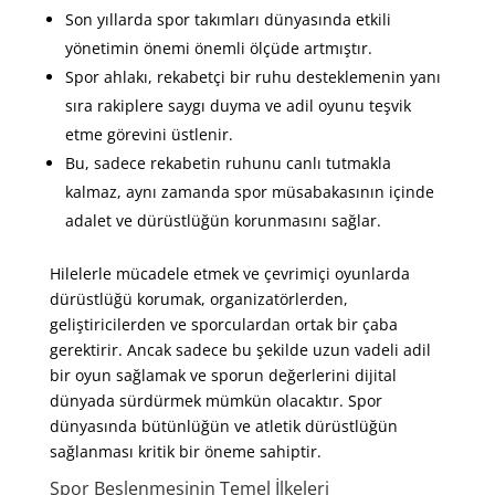
Son yıllarda spor takımları dünyasında etkili
yönetimin önemi önemli ölçüde artmıştır.
Spor ahlakı, rekabetçi bir ruhu desteklemenin yanı
sıra rakiplere saygı duyma ve adil oyunu teşvik
etme görevini üstlenir.
Bu, sadece rekabetin ruhunu canlı tutmakla
kalmaz, aynı zamanda spor müsabakasının içinde
adalet ve dürüstlüğün korunmasını sağlar.
Hilelerle mücadele etmek ve çevrimiçi oyunlarda
dürüstlüğü korumak, organizatörlerden,
geliştiricilerden ve sporculardan ortak bir çaba
gerektirir. Ancak sadece bu şekilde uzun vadeli adil
bir oyun sağlamak ve sporun değerlerini dijital
dünyada sürdürmek mümkün olacaktır. Spor
dünyasında bütünlüğün ve atletik dürüstlüğün
sağlanması kritik bir öneme sahiptir.
Spor Beslenmesinin Temel İlkeleri